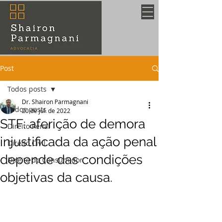
Post
Todos posts
Dr. Shairon Parmagnani
Todos posts
20 de jul. de 2022
STF: aferição de demora
Direito Penal
injustificada da ação penal
Direito Civil
depende das condições
Direito do Consumidor
objetivas da causa.