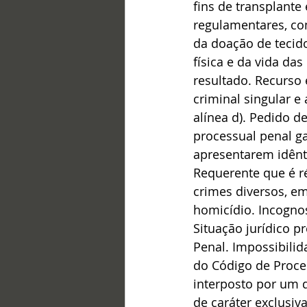
fins de transplante
regulamentares, com
da doação de tecid
física e da vida da
resultado. Recurso 
criminal singular e a
alínea d). Pedido d
processual penal ga
apresentarem idênti
Requerente que é r
crimes diversos, em
homicídio. Incognos
Situação jurídico p
Penal. Impossibili
do Código de Proce
interposto por um 
de caráter exclusiv