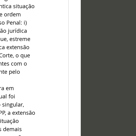
tica situação 
de ordem 
 Penal: i) 
o jurídica 
que, estreme 
oca extensão 
Corte, o que 
ntes com o 
nte pelo 
ra em 
al foi 
singular, 
P, a extensão 
ituação 
s demais 