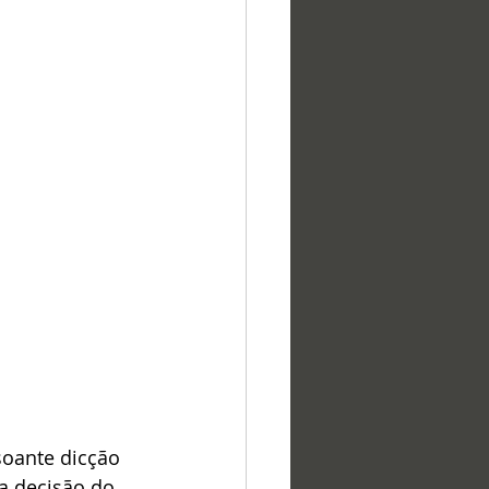
soante dicção 
a decisão do 