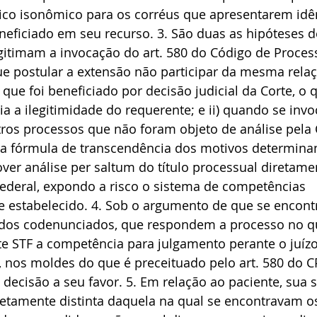
ico isonômico para os corréus que apresentarem idên
eneficiado em seu recurso. 3. São duas as hipóteses 
gitimam a invocação do art. 580 do Código de Processo
e postular a extensão não participar da mesma relaçã
que foi beneficiado por decisão judicial da Corte, o 
ia a ilegitimidade do requerente; e ii) quando se inv
ros processos que não foram objeto de análise pela 
 fórmula de transcendência dos motivos determina
er análise per saltum do título processual diretame
ederal, expondo a risco o sistema de competências 
e estabelecido. 4. Sob o argumento de que se encont
à dos codenunciados, que respondem a processo no qu
e STF a competência para julgamento perante o juízo 
 nos moldes do que é preceituado pelo art. 580 do CP
 decisão a seu favor. 5. Em relação ao paciente, sua s
etamente distinta daquela na qual se encontravam o