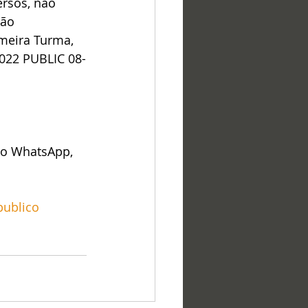
rsos, não 
Não 
meira Turma, 
022 PUBLIC 08-
lo WhatsApp, 
ublico