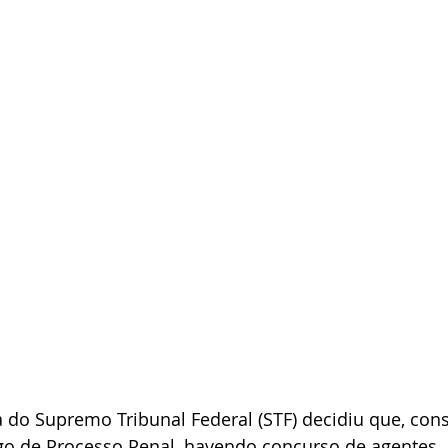
 do Supremo Tribunal Federal (STF) decidiu que, con
go de Processo Penal, havendo concurso de agentes, 