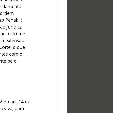
undamentos 
 ordem 
 Penal: i) 
o jurídica 
que, estreme 
oca extensão 
Corte, o que 
ntes com o 
nte pelo 
º do art. 14 da 
 viva, para 