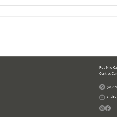
Rua Nilo Cai
Centro, Cur
(41) 9
shair