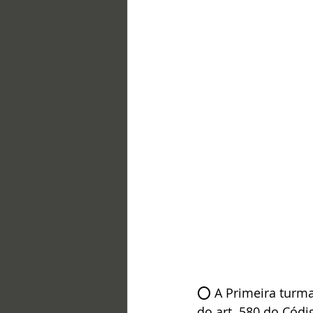
⭕ A Primeira turma
do art. 580 do Códi