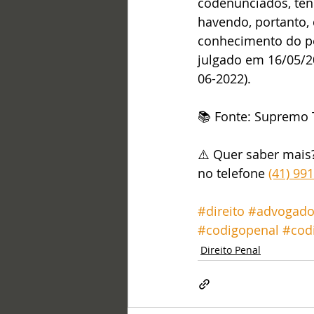
codenunciados, ten
havendo, portanto, 
conhecimento do ped
julgado em 16/05/
06-2022).
📚 Fonte: Supremo T
⚠️ Quer saber mais
no telefone 
(41) 99
#direito
#advogad
#codigopenal
#cod
Direito Penal