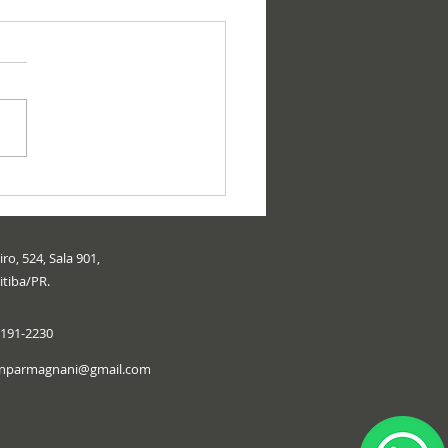
ro, 524, Sala 901,
itiba/PR.
9191-2230
onparmagnani@gmail.com