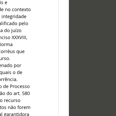
s e 
de no contexto 
 integridade 
lificado pelo 
a do juízo 
ciso XXXVIII, 
 Norma 
corréus que 
urso. 
enado por 
quais o de 
rrência. 
go de Processo 
o do art. 580 
o recurso 
tos não forem 
l garantidora 