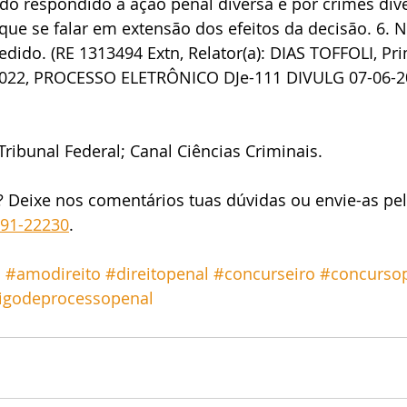
do respondido a ação penal diversa e por crimes dive
que se falar em extensão dos efeitos da decisão. 6. 
ido. (RE 1313494 Extn, Relator(a): DIAS TOFFOLI, Pri
2022, PROCESSO ELETRÔNICO DJe-111 DIVULG 07-06-2
ribunal Federal; Canal Ciências Criminais.
? Deixe nos comentários tuas dúvidas ou envie-as pe
191-22230
.
o
#amodireito
#direitopenal
#concurseiro
#concursop
igodeprocessopenal