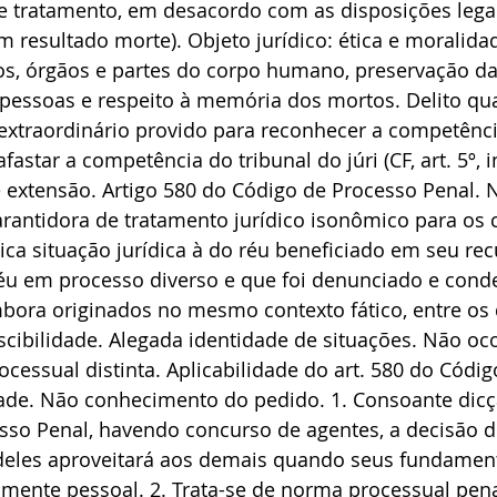
 e tratamento, em desacordo com as disposições legai
 resultado morte). Objeto jurídico: ética e moralida
os, órgãos e partes do corpo humano, preservação da
s pessoas e respeito à memória dos mortos. Delito qua
extraordinário provido para reconhecer a competênci
fastar a competência do tribunal do júri (CF, art. 5º, in
e extensão. Artigo 580 do Código de Processo Penal.
rantidora de tratamento jurídico isonômico para os 
ca situação jurídica à do réu beneficiado em seu rec
éu em processo diverso e que foi denunciado e cond
bora originados no mesmo contexto fático, entre os 
cibilidade. Alegada identidade de situações. Não oco
rocessual distinta. Aplicabilidade do art. 580 do Códi
dade. Não conhecimento do pedido. 1. Consoante dicçã
sso Penal, havendo concurso de agentes, a decisão d
deles aproveitará aos demais quando seus fundamen
amente pessoal. 2. Trata-se de norma processual pena