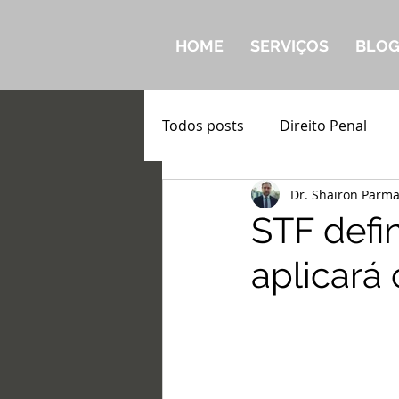
HOME
SERVIÇOS
BLO
Todos posts
Direito Penal
Dr. Shairon Parm
STF defi
aplicará 