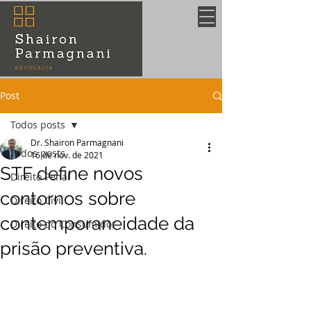
Post
Todos posts
Dr. Shairon Parmagnani
Todos posts
16 de nov. de 2021
STF define novos
Direito Penal
contornos sobre
Direito Civil
contemporaneidade da
Direito do Consumidor
prisão preventiva.