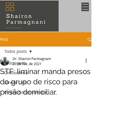
Post
Todos posts
Dr. Shairon Parmagnani
Todos posts
27 de fev. de 2021
STF: liminar manda presos
Direito Penal
do grupo de risco para
Direito Civil
prisão domiciliar.
Direito do Consumidor