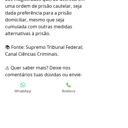
uma ordem de prisão cautelar, seja 
dada preferência para a prisão 
domiciliar, mesmo que seja 
cumulada com outras medidas 
alternativas à prisão.
📚 Fonte: Supremo Tribunal Federal; 
Canal Ciências Criminais.
⚠️ Quer saber mais? Deixe nos 
comentários tuas dúvidas ou envie-
as pelo WhatsApp, no telefone 
(41) 
99191-22230
.
WhatsApp
Telefone
#direito
#advogado
#advocacia
#law
#advogada
#lawyer
#direitocivil
#amodireito
#direitopenal
#concurseiro
#concursopublico