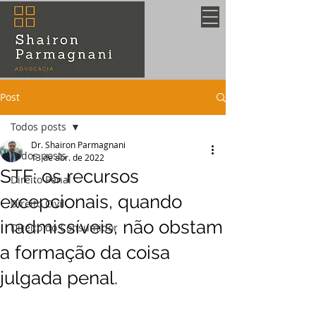
Post
Todos posts
Dr. Shairon Parmagnani
Todos posts
13 de abr. de 2022
STF: os recursos
Direito Penal
excepcionais, quando
Direito Civil
inadmissíveis, não obstam
Direito do Consumidor
a formação da coisa
julgada penal.