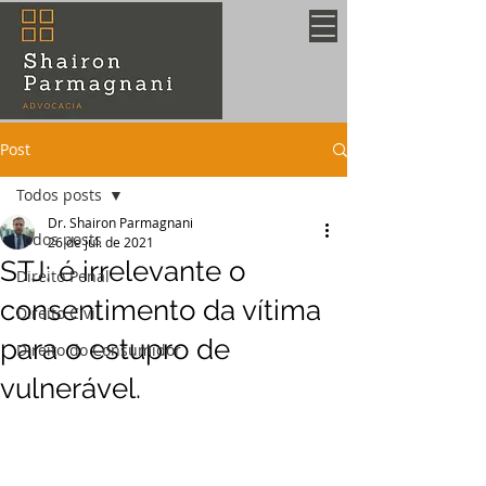
Post
Todos posts
Dr. Shairon Parmagnani
Todos posts
26 de jul. de 2021
STJ: é irrelevante o
Direito Penal
consentimento da vítima
Direito Civil
para o estupro de
Direito do Consumidor
vulnerável.