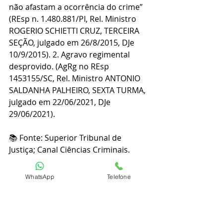
não afastam a ocorrência do crime” 
(REsp n. 1.480.881/PI, Rel. Ministro 
ROGERIO SCHIETTI CRUZ, TERCEIRA 
SEÇÃO, julgado em 26/8/2015, DJe 
10/9/2015). 2. Agravo regimental 
desprovido. (AgRg no REsp 
1453155/SC, Rel. Ministro ANTONIO 
SALDANHA PALHEIRO, SEXTA TURMA, 
julgado em 22/06/2021, DJe 
29/06/2021).
📚 Fonte: Superior Tribunal de 
Justiça; Canal Ciências Criminais.
⚠️ Quer saber mais? Deixe nos 
WhatsApp
Telefone
comentários tuas dúvidas ou envie-
as pelo WhatsApp, no telefone 
(41) 
99191-22230
.