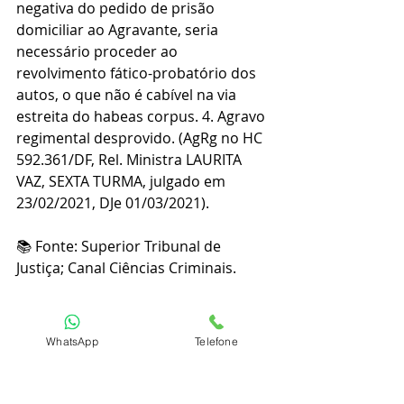
negativa do pedido de prisão 
domiciliar ao Agravante, seria 
necessário proceder ao 
revolvimento fático-probatório dos 
autos, o que não é cabível na via 
estreita do habeas corpus. 4. Agravo 
regimental desprovido. (AgRg no HC 
592.361/DF, Rel. Ministra LAURITA 
VAZ, SEXTA TURMA, julgado em 
23/02/2021, DJe 01/03/2021).
📚 Fonte: Superior Tribunal de 
Justiça; Canal Ciências Criminais.
⚠️ Quer saber mais? Deixe nos 
comentários tuas dúvidas ou envie-
WhatsApp
Telefone
as pelo WhatsApp, no telefone 
(41) 
99191-22230
.