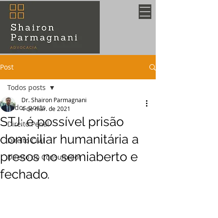
Post
Todos posts
Dr. Shairon Parmagnani
Todos posts
4 de mar. de 2021
STJ: é possível prisão
Direito Penal
domiciliar humanitária a
Direito Civil
presos no semiaberto e
Direito do Consumidor
fechado.