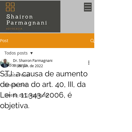
Post
Todos posts
Dr. Shairon Parmagnani
Todos posts
11 de jan. de 2022
STJ: a causa de aumento
Direito Penal
de pena do art. 40, III, da
Direito Civil
Lei n. 11.343/2006, é
Direito do Consumidor
objetiva.