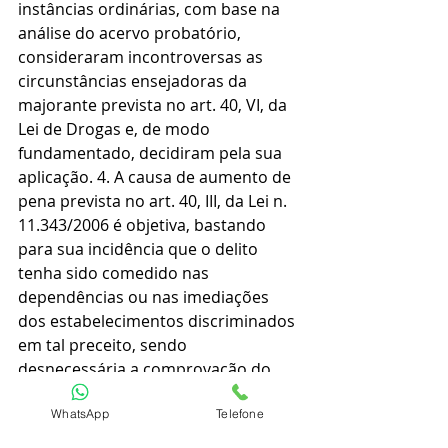
instâncias ordinárias, com base na 
análise do acervo probatório, 
consideraram incontroversas as 
circunstâncias ensejadoras da 
majorante prevista no art. 40, VI, da 
Lei de Drogas e, de modo 
fundamentado, decidiram pela sua 
aplicação. 4. A causa de aumento de 
pena prevista no art. 40, III, da Lei n. 
11.343/2006 é objetiva, bastando 
para sua incidência que o delito 
tenha sido comedido nas 
dependências ou nas imediações 
dos estabelecimentos discriminados 
em tal preceito, sendo 
desnecessária a comprovação do 
dolo do agente em atingir o público 
WhatsApp
Telefone
específico dos locais referidos na 
norma. 5. Agravo regimental 