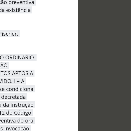
são preventiva 
a existência 
ischer. 
O ORDINÁRIO. 
ÇÃO 
TOS APTOS A 
O. I – A 
se condiciona 
r decretada 
 da instrução 
312 do Código 
ventiva do ora 
s invocação 