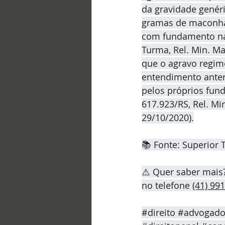
da gravidade genér
gramas de maconha),
com fundamento na 
Turma, Rel. Min. Mar
que o agravo regime
entendimento anter
pelos próprios fun
617.923/RS, Rel. Mi
29/10/2020).
📚 Fonte: Superior T
⚠️ Quer saber mais
no telefone 
(41) 99
#direito
#advogad