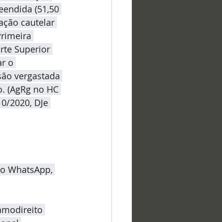
endida (51,50 
ação cautelar 
rimeira 
rte Superior 
r o 
são vergastada 
. (AgRg no HC 
0/2020, DJe 
lo WhatsApp, 
amodireito