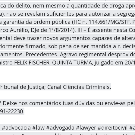
ica do delito, nem mesmo a quantidade de droga apre
 não se revelam suficientes para autorizar a segreg
garantia da ordem pública (HC n. 114.661/MG/STF, P
co Aurélio, DJe de 1º/8/2014). III – É assente nesta Co
ntal deve trazer novos argumentos capazes de altera
iormente firmado, sob pena de ser mantida a r. deci
damentos. Precedentes. Agravo regimental desprovido
nistro FELIX FISCHER, QUINTA TURMA, julgado em 20/1
ribunal de Justiça; Canal Ciências Criminais.
? Deixe nos comentários tuas dúvidas ou envie-as pe
191-22230
.
o
#advocacia
#law
#advogada
#lawyer
#direitocivil
#