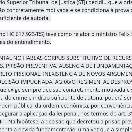
 Superior Tribunal de Justiça (STJ) decidiu que a pri
ão concretamente motivada e se condiciona à prova d
uficiente de autoria. 
o HC 617.923/RS) teve como relator o ministro Felix F
hes do entendimento.
NTAL NO HABEAS CORPUS SUBSTITUTIVO DE RECURS
S. PRISÃO PREVENTIVA. AUSÊNCIA DE FUNDAMENTA
ETO PRISIONAL. INEXISTÊNCIA DE NOVOS ARGUMEN
DECISÃO IMPUGNADA. AGRAVO REGIMENTAL DESPROVID
 que exige sempre decisão concretamente motivada e 
ia do crime e indício suficiente de autoria, poderá se
rdem pública, da ordem econômica, por conveniência
segurar a aplicação da lei penal, nos termos do art. 
II – Na hipótese, a decisão que decretou a prisão pre
senta a devida fundamentação, uma vez que a simple