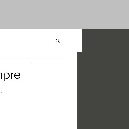
mpre
.