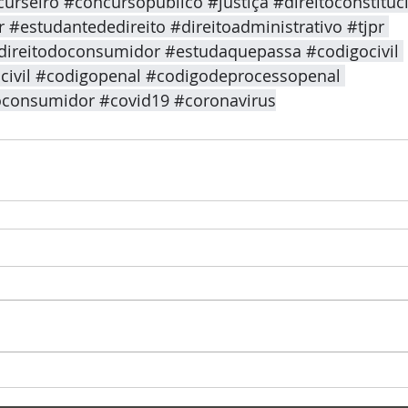
urseiro
#concursopublico
#justiça
#direitoconstituc
r
#estudantededireito
#direitoadministrativo
#tjpr
direitodoconsumidor
#estudaquepassa
#codigocivil
ivil
#codigopenal
#codigodeprocessopenal
oconsumidor
#covid19
#coronavirus