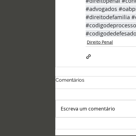
#direitopenal
#conc
#advogados
#oabp
#direitodefamilia
#
#codigodeprocessoc
#codigodedefesad
Direito Penal
Comentários
Escreva um comentário