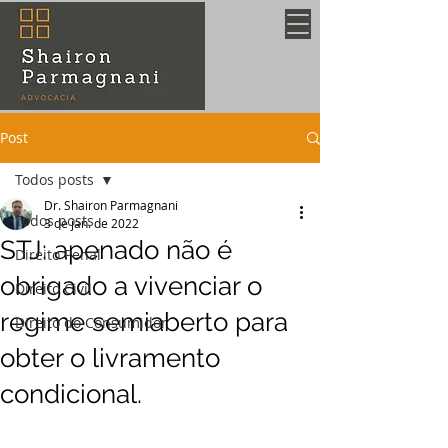
Post
Todos posts
Dr. Shairon Parmagnani
Todos posts
3 de jan. de 2022
STJ: apenado não é
Direito Penal
obrigado a vivenciar o
Direito Civil
regime semiaberto para
Direito do Consumidor
obter o livramento
condicional.