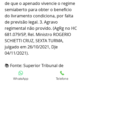
de que o apenado vivencie o regime 
semiaberto para obter o benefício 
do livramento condiciona, por falta 
de previsão legal. 3. Agravo 
regimental não provido. (AgRg no HC 
681.079/SP, Rel. Ministro ROGERIO 
SCHIETTI CRUZ, SEXTA TURMA, 
julgado em 26/10/2021, DJe 
04/11/2021).
📚 Fonte: Superior Tribunal de 
Justiça; Canal Ciências Criminais.
WhatsApp
Telefone
⚠️ Quer saber mais? Deixe nos 
comentários tuas dúvidas ou envie-
as pelo WhatsApp, no telefone 
(41) 
99191-22230
.
#direito
#advogado
#amodireito