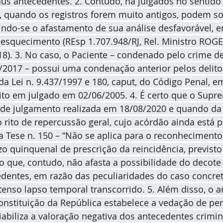
us antecedentes. 2. Contudo, há julgados no sentido
 quando os registros forem muito antigos, podem so
tindo-se o afastamento de sua análise desfavorável, e
o esquecimento (REsp 1.707.948/RJ, Rel. Ministro ROG
8). 3. No caso, o Paciente – condenado pelo crime d
/2017 – possui uma condenação anterior pelos delitos
, da Lei n. 9.437/1997 e 180, caput, do Código Penal, 
ito em julgado em 02/06/2005. 4. É certo que o Supr
 de julgamento realizada em 18/08/2020 e quando da 
o rito de repercussão geral, cujo acórdão ainda está 
a Tese n. 150 – “Não se aplica para o reconheciment
 quinquenal de prescrição da reincidência, previsto no
 o que, contudo, não afasta a possibilidade do decote
dentes, em razão das peculiaridades do caso concret
nso lapso temporal transcorrido. 5. Além disso, o art.
 Constituição da República estabelece a vedação de pe
iabiliza a valoração negativa dos antecedentes crimi