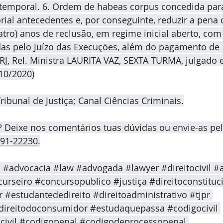
 temporal. 6. Ordem de habeas corpus concedida para 
rial antecedentes e, por conseguinte, reduzir a pena d
atro) anos de reclusão, em regime inicial aberto, com
as pelo Juízo das Execuções, além do pagamento de 1
RJ, Rel. Ministra LAURITA VAZ, SEXTA TURMA, julgado 
10/2020)
ribunal de Justiça; Canal Ciências Criminais.
? Deixe nos comentários tuas dúvidas ou envie-as pe
191-22230
.
o
#advocacia
#law
#advogada
#lawyer
#direitocivil
#
urseiro
#concursopublico
#justiça
#direitoconstituc
r
#estudantededireito
#direitoadministrativo
#tjpr
direitodoconsumidor
#estudaquepassa
#codigocivil
ivil
#codigopenal
#codigodeprocessopenal