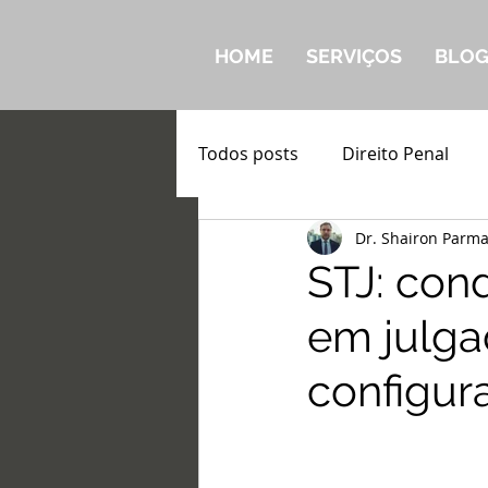
HOME
SERVIÇOS
BLO
Todos posts
Direito Penal
Dr. Shairon Parm
STJ: con
em julg
configur