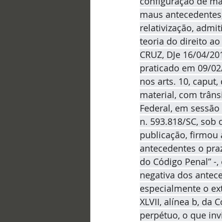
configuração de ma
maus antecedentes,
relativização, admi
teoria do direito a
CRUZ, DJe 16/04/201
praticado em 09/02
nos arts. 10, caput
material, com trâns
Federal, em sessão
n. 593.818/SC, sob 
publicação, firmou 
antecedentes o prazo
do Código Penal” -,
negativa dos antece
especialmente o exte
XLVII, alínea b, da
perpétuo, o que inv