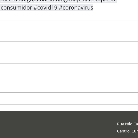
oconsumidor
#covid19
#coronavirus
Rua Nilo Cai
Centro, Cur