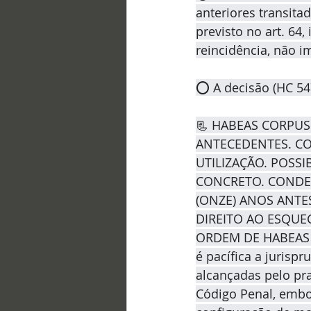
anteriores transita
previsto no art. 64,
reincidência, não 
⭕ A decisão (HC 547
📃 HABEAS CORPUS.
ANTECEDENTES. CO
UTILIZAÇÃO. POSSI
CONCRETO. CONDEN
(ONZE) ANOS ANTE
DIREITO AO ESQUE
ORDEM DE HABEAS CO
é pacífica a jurisp
alcançadas pelo praz
Código Penal, embo