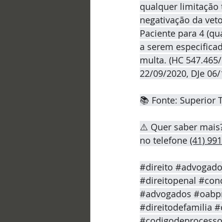
qualquer limitação
negativação da veto
Paciente para 4 (qu
a serem especificad
multa. (HC 547.465/
22/09/2020, DJe 06/
📚 Fonte: Superior T
⚠️ Quer saber mais
no telefone 
(41) 99
#direito
#advogad
#direitopenal
#conc
#advogados
#oabp
#direitodefamilia
#
#codigodeprocessoc