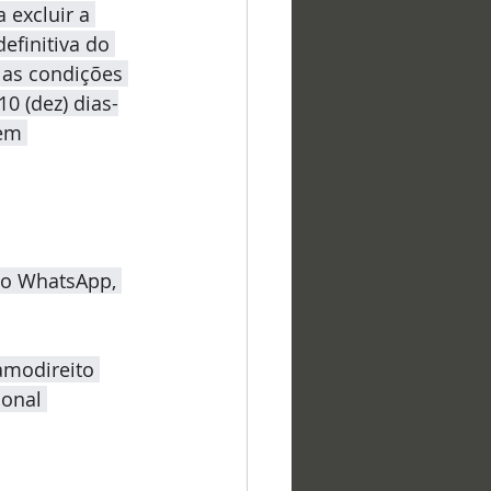
excluir a 
efinitiva do 
 as condições 
0 (dez) dias-
em 
lo WhatsApp, 
amodireito
ional