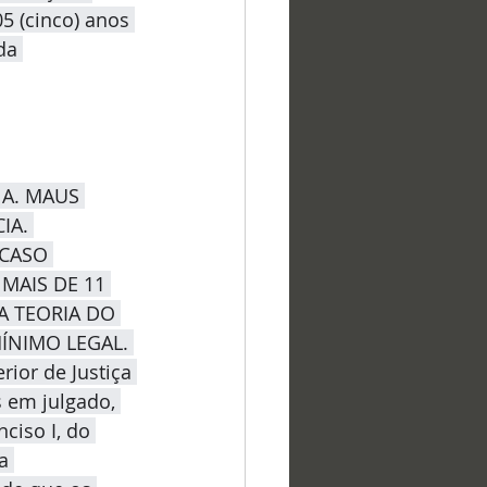
5 (cinco) anos 
da 
NA. MAUS 
IA. 
 CASO 
MAIS DE 11 
A TEORIA DO 
ÍNIMO LEGAL. 
or de Justiça 
s em julgado, 
ciso I, do 
a 