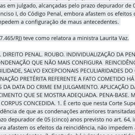
das em julgado, alcançadas pelo prazo depurador de 0
 inciso I, do Código Penal, embora afastem os efeitos 
impedem a configuração de maus antecedentes. 
.465/RJ) teve como relatora a ministra Laurita Vaz.
 DIREITO PENAL. ROUBO. INDIVIDUALIZAÇÃO DA PE
NDENAÇÃO QUE NÃO MAIS CONFIGURA  REINCIDÊNC
BILIDADE, SALVO EXCEPCIONAIS PECULIARIDADES DO
AÇÃO PRETÉRITA REFERENTE A FATO COMETIDO HÁ 
S DA DATA DO CRIME EM JULGAMENTO. APLICAÇÃO D
CIMENTO QUE SE MOSTRA ADEQUADA. PENA-BASE. M
RPUS CONCEDIDA. 1. É certo que nesta Corte Superi
rudência de que as condenações anteriores transitada
o depurador de 05 (cinco) anos previsto no art. 64, in
ra afastem os efeitos da reincidência, não impedem 