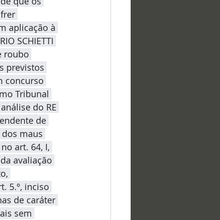
 de que os 
frer 
m aplicação à 
ERIO SCHIETTI 
e roubo 
 previstos 
em concurso 
emo Tribunal 
análise do RE 
pendente de 
o dos maus 
 art. 64, I, 
 da avaliação 
o, 
 5.º, inciso 
nas de caráter 
nais sem 