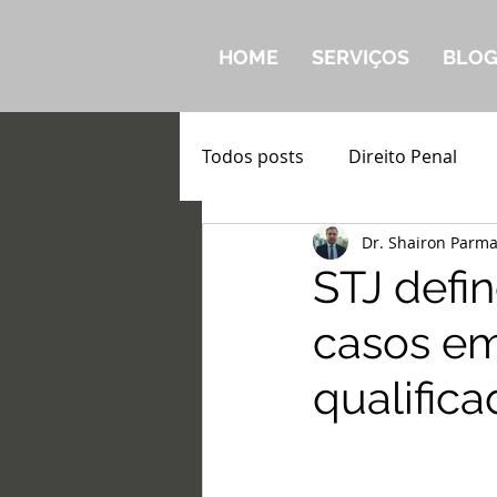
HOME
SERVIÇOS
BLO
Todos posts
Direito Penal
Dr. Shairon Parm
STJ defi
casos em
qualifica