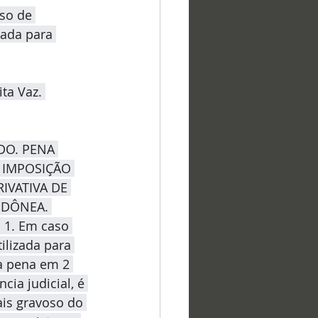
so de 
zada para 
ta Vaz. 
DO. PENA 
 IMPOSIÇÃO 
IVATIVA DE 
IDÔNEA. 
1. Em caso 
ilizada para 
 a pena em 2 
ia judicial, é 
is gravoso do 