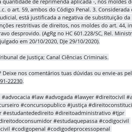
a quantidade de reprimenda aplicada -, nos moldes do
º, c.c. o art. 59, ambos do Código Penal. 3. Considerada
dicial, está justificada a negativa de substituição da
ções restritivas de direitos, nos moldes do art. 44, inc
ravo desprovido. (AgRg no HC 601.228/SC, Rel. Minist
julgado em 20/10/2020, DJe 29/10/2020).
ribunal de Justiça; Canal Ciências Criminais.
? Deixe nos comentários tuas dúvidas ou envie-as pe
191-22230
.
o
#advocacia
#law
#advogada
#lawyer
#direitocivil
#
urseiro
#concursopublico
#justiça
#direitoconstituc
r
#estudantededireito
#direitoadministrativo
#tjpr
direitodoconsumidor
#estudaquepassa
#codigocivil
ivil
#codigopenal
#codigodeprocessopenal