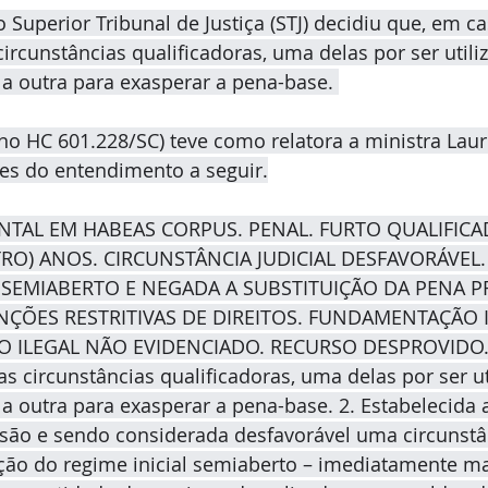
Superior Tribunal de Justiça (STJ) decidiu que, em ca
circunstâncias qualificadoras, uma delas por ser utili
e a outra para exasperar a pena-base. 
o HC 601.228/SC) teve como relatora a ministra Lauri
hes do entendimento a seguir.
NTAL EM HABEAS CORPUS. PENAL. FURTO QUALIFICA
TRO) ANOS. CIRCUNSTÂNCIA JUDICIAL DESFAVORÁVEL.
 SEMIABERTO E NEGADA A SUBSTITUIÇÃO DA PENA PR
NÇÕES RESTRITIVAS DE DIREITOS. FUNDAMENTAÇÃO 
ILEGAL NÃO EVIDENCIADO. RECURSO DESPROVIDO. 
as circunstâncias qualificadoras, uma delas por ser ut
 e a outra para exasperar a pena-base. 2. Estabelecida
usão e sendo considerada desfavorável uma circunstânc
ão do regime inicial semiaberto – imediatamente ma