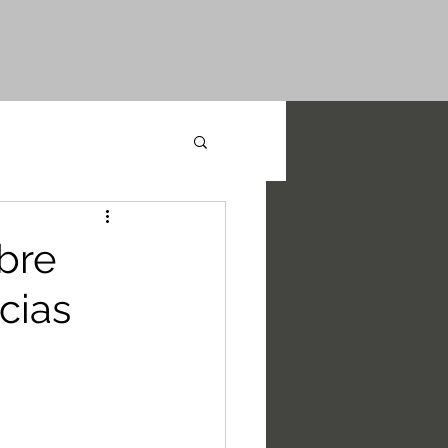
bre
cias