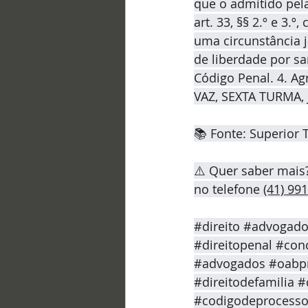
que o admitido pel
art. 33, §§ 2.º e 3.
uma circunstância ju
de liberdade por san
Código Penal. 4. Ag
VAZ, SEXTA TURMA, 
📚 Fonte: Superior T
⚠️ Quer saber mais
no telefone 
(41) 99
#direito
#advogad
#direitopenal
#conc
#advogados
#oabp
#direitodefamilia
#
#codigodeprocessoc