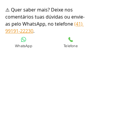
⚠️ Quer saber mais? Deixe nos 
comentários tuas dúvidas ou envie-
as pelo WhatsApp, no telefone 
(41) 
99191-22230
.
#direito
#advogado
#advocacia
#law
WhatsApp
Telefone
#advogada
#lawyer
#direitocivil
#amodireito
#direitopenal
#concurseiro
#concursopublico
#justiça
#direitoconstitucional
#advogados
#oabpr
#estudantededireito
#direitoadministrativo
#tjpr
#direitodefamilia
#direitodoconsumidor
#estudaquepassa
#codigocivil
#codigodeprocessocivil
#codigopenal