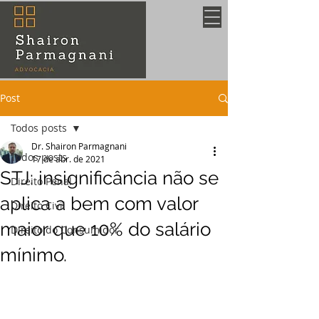
Post
Todos posts
Dr. Shairon Parmagnani
Todos posts
17 de abr. de 2021
STJ: insignificância não se
Direito Penal
aplica a bem com valor
Direito Civil
maior que 10% do salário
Direito do Consumidor
mínimo.