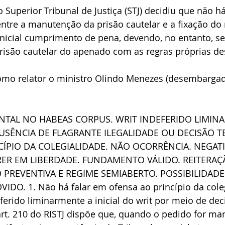
Superior Tribunal de Justiça (STJ) decidiu que não há
ntre a manutenção da prisão cautelar e a fixação do
nicial cumprimento de pena, devendo, no entanto, se
prisão cautelar do apenado com as regras próprias de
como relator o ministro Olindo Menezes (desembarga
NTAL NO HABEAS CORPUS. WRIT INDEFERIDO LIMINA
AUSÊNCIA DE FLAGRANTE ILEGALIDADE OU DECISÃO T
CÍPIO DA COLEGIALIDADE. NÃO OCORRÊNCIA. NEGATI
RER EM LIBERDADE. FUNDAMENTO VÁLIDO. REITERAÇ
 PREVENTIVA E REGIME SEMIABERTO. POSSIBILIDADE
DO. 1. Não há falar em ofensa ao princípio da cole
eferido liminarmente a inicial do writ por meio de dec
art. 210 do RISTJ dispõe que, quando o pedido for ma