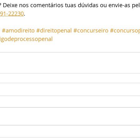
? Deixe nos comentários tuas dúvidas ou envie-as pe
191-22230
.
o
#amodireito
#direitopenal
#concurseiro
#concursop
igodeprocessopenal