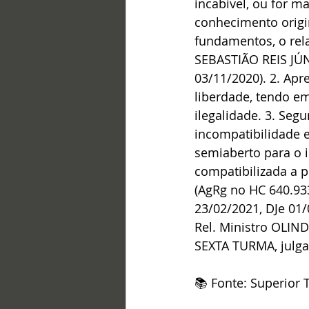
incabível, ou for m
conhecimento origi
fundamentos, o rela
SEBASTIÃO REIS JÚN
03/11/2020). 2. Apr
liberdade, tendo em
ilegalidade. 3. Seg
incompatibilidade e
semiaberto para o i
compatibilizada a 
(AgRg no HC 640.93
23/02/2021, DJe 01/
Rel. Ministro OL
SEXTA TURMA, julga
📚 Fonte: Superior T