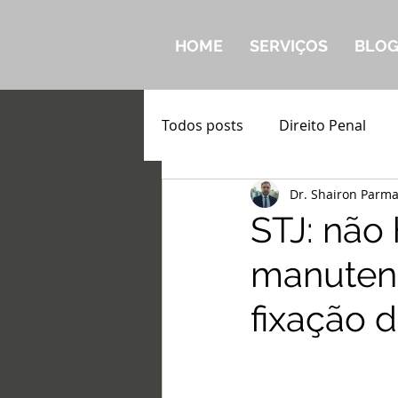
HOME
SERVIÇOS
BLO
Todos posts
Direito Penal
Dr. Shairon Parm
STJ: não
manutenç
fixação 