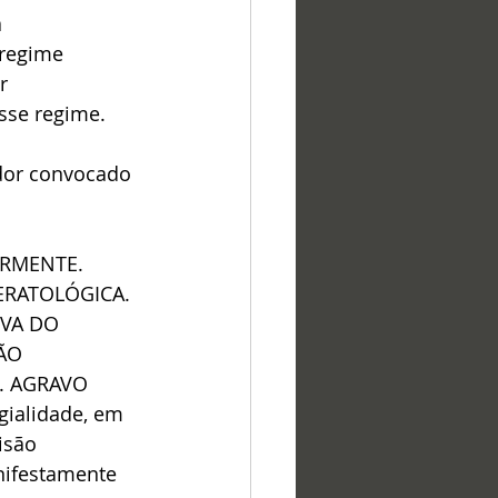
 
 regime 
r 
sse regime.
dor convocado 
RMENTE. 
ERATOLÓGICA. 
VA DO 
ÃO 
. AGRAVO 
gialidade, em 
isão 
nifestamente 