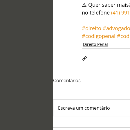
⚠️ Quer saber mais
no telefone 
(41) 99
#direito
#advogad
#codigopenal
#cod
Direito Penal
Comentários
Escreva um comentário