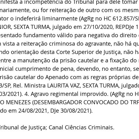
anifesta a incompetência do Tribunal para dele tomar
nariamente, ou for reiteração de outro com os mesm
tor o indeferirá liminarmente (AgRg no HC 612.857/SP,
IOR, SEXTA TURMA, julgado em 27/10/2020, REPDJe 12
esentado fundamento válido para negativa do direito
 vista a reiteração criminosa do agravante, não há qu
undo orientação desta Corte Superior de Justiça, não h
ntre a manutenção da prisão cautelar e a fixação do
nicial cumprimento de pena, devendo, no entanto, se
prisão cautelar do Apenado com as regras próprias de
3/SP, Rel. Ministra LAURITA VAZ, SEXTA TURMA, julgad
03/2021). 4. Agravo regimental improvido. (AgRg no H
INDO MENEZES (DESEMBARGADOR CONVOCADO DO TRF 1
do em 24/08/2021, DJe 30/08/2021).
ribunal de Justiça; Canal Ciências Criminais.