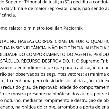
 Superior Tribunal de Justiça (STJ) decidiu a condut
ia da vítima é de maior reprovabilidade, não sendo ap
ficância.
mo relator o ministro Joel Ilan Paciornik.
TAL NO HABEAS CORPUS. CRIME DE FURTO QUALIFI
O DA INSIGNIFICÂNCIA. NÃO INCIDÊNCIA. AUSÊNCIA
BILIDADE DO COMPORTAMENTO DO AGENTE. PERÍO
TÁCULO. RECURSO DESPROVIDO. 1. O Supremo Tribun
ossuem o entendimento de que para a aplicação do pri
erão ser observados os seguintes vetores: a) mínima 
e; b) nenhuma periculosidade social da ação; c) ine
 c) reduzido grau de reprovabilidade do comportamen
ão se mostra presente na hipótese dos autos, por se t
do noturno, mediante rompimento e destruição de obs
penado, na prática do crime, arrombou a porta de ent