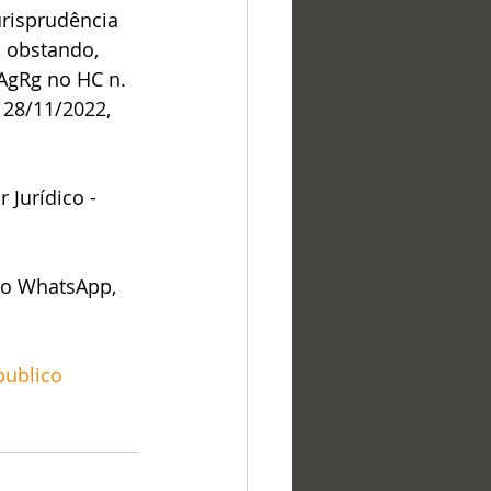
urisprudência 
, obstando, 
(AgRg no HC n. 
 28/11/2022, 
 Jurídico - 
lo WhatsApp, 
ublico