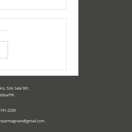
ro, 524, Sala 901,
itiba/PR.
9191-2230
onparmagnani@gmail.com