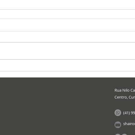
Rua Nilo Cai
Centro, Cur
(41) 9
shair