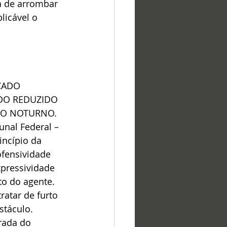
a de arrombar 
licável o 
CADO 
 DO REDUZIDO 
DO NOTURNO. 
al Federal – 
ncípio da 
ofensividade 
xpressividade 
to do agente. 
ratar de furto 
táculo. 
rada do 