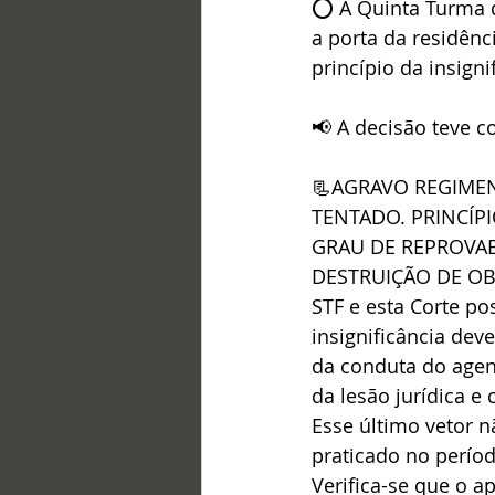
⭕ A Quinta Turma do
a porta da residênc
princípio da insigni
📢 A decisão teve co
📃AGRAVO REGIMEN
TENTADO. PRINCÍPI
GRAU DE REPROVA
DESTRUIÇÃO DE OBS
STF e esta Corte p
insignificância dev
da conduta do agent
da lesão jurídica e
Esse último vetor n
praticado no perío
Verifica-se que o a