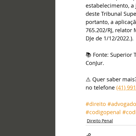
estabelecimento, a 
deste Tribunal Supe
portanto, a aplicaç
765.202/RJ, relator 
DJe de 1/12/2022.).
📚 Fonte: Superior T
ConJur.
⚠️ Quer saber mais
no telefone 
(41) 99
#direito
#advogad
#codigopenal
#cod
Direito Penal