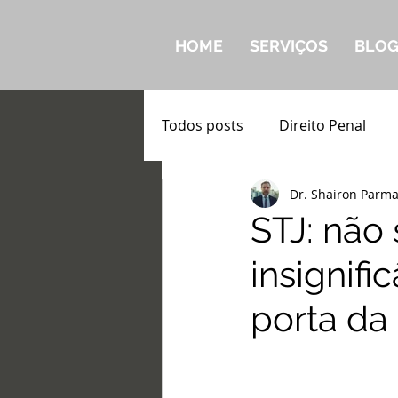
HOME
SERVIÇOS
BLO
Todos posts
Direito Penal
Dr. Shairon Parm
STJ: não 
insignifi
porta da 