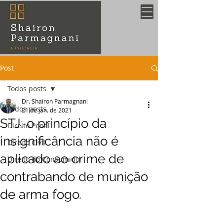
Post
Todos posts
Dr. Shairon Parmagnani
Todos posts
21 de jan. de 2021
STJ: o princípio da
Direito Penal
insignificância não é
Direito Civil
aplicado ao crime de
Direito do Consumidor
contrabando de munição
de arma fogo.