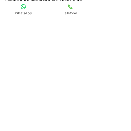
prisão domiciliar.
WhatsApp
Telefone
📚 Fonte: Superior Tribunal de 
Justiça; Canal Ciências Criminais.
⚠️ Quer saber mais? Deixe nos 
comentários tuas dúvidas ou envie-
as pelo WhatsApp, no telefone 
(41) 
99191-22230
.
#direito
#advogado
#amodireito
#direitopenal
#concurseiro
#concursopublico
#codigopenal
#codigodeprocessopenal
Direito Penal