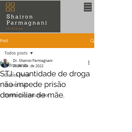
Post
Todos posts
Dr. Shairon Parmagnani
Todos posts
28 de abr. de 2022
STJ: quantidade de droga
Direito Penal
não impede prisão
Direito Civil
domiciliar de mãe.
Direito do Consumidor