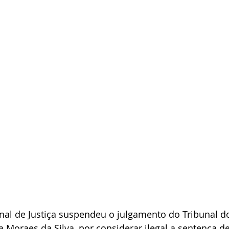
al de Justiça suspendeu o julgamento do Tribunal do 
a Moraes da Silva, por considerar ilegal a sentença d