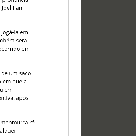
Joel Ilan 
 jogá-la em 
ambém será 
ocorrido em 
o de um saco 
o em que a 
eu em 
ntiva, após 
mentou: “a ré 
alquer 