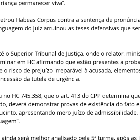
criança permanecer viva”.
petrou Habeas Corpus contra a sentença de pronúnci
nguagem do juiz arruinou as teses defensivas que ser
 o Superior Tribunal de Justiça, onde o relator, minis
 liminar em HC afirmando que estão presentes a proba
 o risco de prejuízo irreparável à acusada, elemento
ncessão da tutela de urgência.
 no HC 745.358, que o art. 413 do CPP determina que 
o, deverá demonstrar provas de existência do fato e 
ucinto, apresentando mero juízo de admissibilidade, 
uagem”.
 ainda será melhor analisado pela 5ª turma, após as