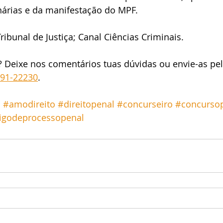
nárias e da manifestação do MPF.
ribunal de Justiça; Canal Ciências Criminais.
? Deixe nos comentários tuas dúvidas ou envie-as pe
191-22230
.
o
#amodireito
#direitopenal
#concurseiro
#concursop
igodeprocessopenal