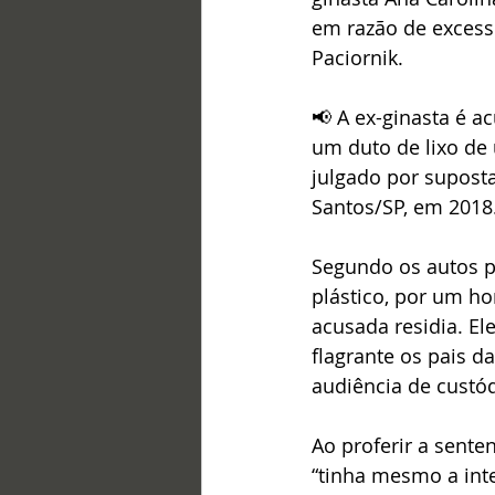
em razão de excesso
Paciornik.
📢 A ex-ginasta é ac
um duto de lixo de
julgado por supost
Santos/SP, em 2018
Segundo os autos p
plástico, por um ho
acusada residia. El
flagrante os pais d
audiência de custód
Ao proferir a sente
“tinha mesmo a inten