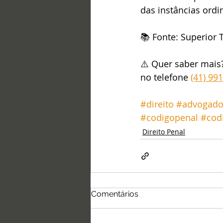
das instâncias ordi
📚 Fonte: Superior T
⚠️ Quer saber mais
no telefone 
(41) 99
#direito
#advogad
#codigopenal
#cod
Direito Penal
Comentários