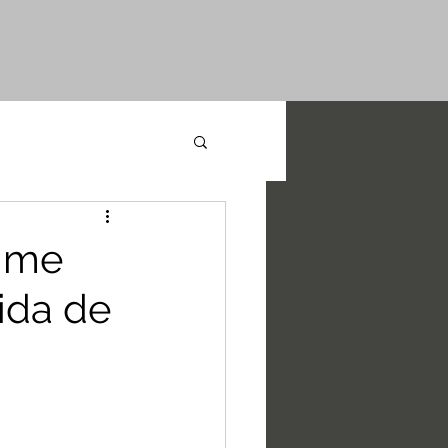
rime
ida de