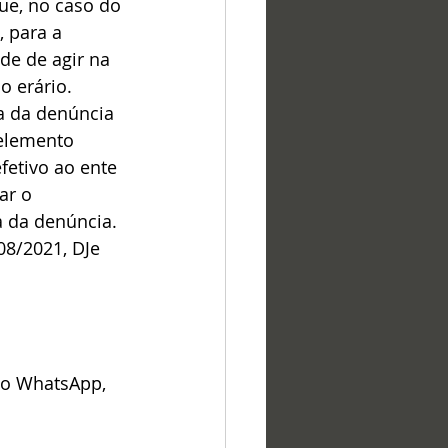
ue, no caso do 
, para a 
de de agir na 
o erário. 
ra da denúncia 
elemento 
fetivo ao ente 
ar o 
 da denúncia. 
08/2021, DJe 
lo WhatsApp, 