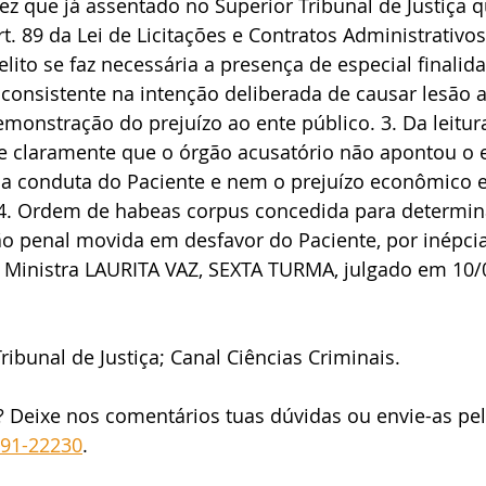
z que já assentado no Superior Tribunal de Justiça q
t. 89 da Lei de Licitações e Contratos Administrativos
lito se faz necessária a presença de especial finalida
consistente na intenção deliberada de causar lesão a
demonstração do prejuízo ao ente público. 3. Da leitu
se claramente que o órgão acusatório não apontou o 
na conduta do Paciente e nem o prejuízo econômico e
 4. Ordem de habeas corpus concedida para determin
o penal movida em desfavor do Paciente, por inépcia
. Ministra LAURITA VAZ, SEXTA TURMA, julgado em 10/
ribunal de Justiça; Canal Ciências Criminais.
? Deixe nos comentários tuas dúvidas ou envie-as pe
191-22230
.