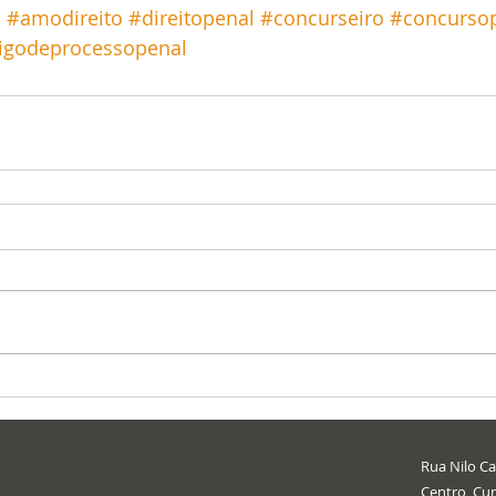
o
#amodireito
#direitopenal
#concurseiro
#concursop
igodeprocessopenal
Rua Nilo Cai
Centro, Cur