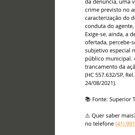
da denúncia, uma ve
crime previsto no ar
caracterização do de
conduta do agente, 
Exige-se, ainda, a 
ofertada, percebe-
subjetivo especial 
público municipal.
trancamento da açã
(HC 557.632/SP, Rel
24/08/2021).
📚 Fonte: Superior T
⚠️ Quer saber mais
no telefone 
(41) 99