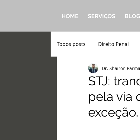
HOME
SERVIÇOS
BLO
Todos posts
Direito Penal
Dr. Shairon Parm
STJ: tra
pela via
exceção.