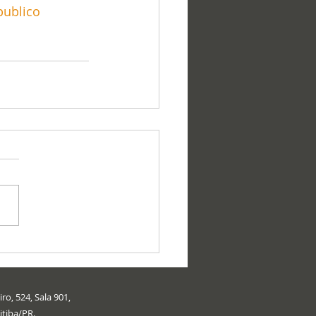
ublico
ro, 524, Sala 901,
itiba/PR.