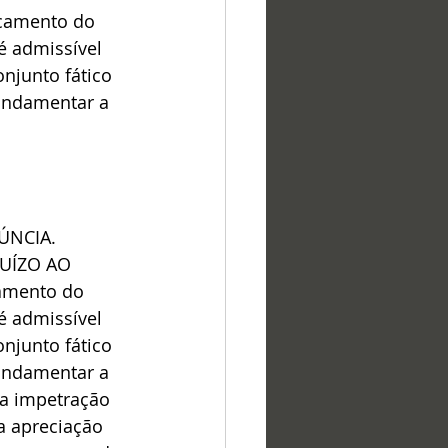
ncamento do 
é admissível 
njunto fático 
fundamentar a 
ÚNCIA. 
UÍZO AO 
mento do 
é admissível 
njunto fático 
fundamentar a 
na impetração 
a apreciação 