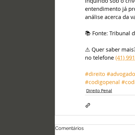
inquirido sob o cri
entendimento já pro
análise acerca da v
📚 Fonte: Tribunal 
⚠️ Quer saber mais
no telefone 
(41) 99
#direito
#advogad
#codigopenal
#cod
Direito Penal
Comentários