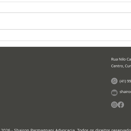
Rua Nilo Cai
Centro, Cur
(41) 9
shair
 2026 - Shairon Parmagnani Advocacia. Todos os direitos reservado