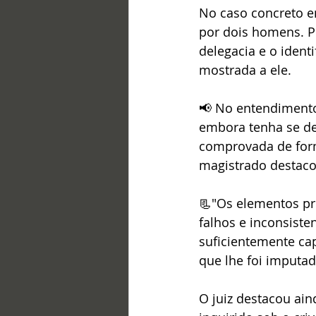
No caso concreto em
por dois homens. Po
delegacia e o iden
mostrada a ele.
📢 No entendimento 
embora tenha se dem
comprovada de form
magistrado destaco
📃"Os elementos pro
falhos e inconsiste
suficientemente ca
que lhe foi imputada
O juiz destacou ai