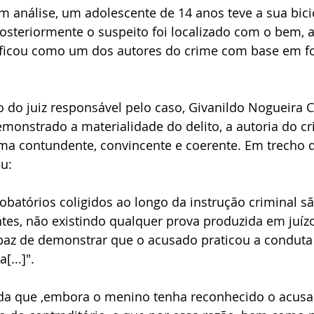
 análise, um adolescente de 14 anos teve a sua bici
steriormente o suspeito foi localizado com o bem, a 
tificou como um dos autores do crime com base em fo
do juiz responsável pelo caso, Givanildo Nogueira C
onstrado a materialidade do delito, a autoria do cr
a contundente, convincente e coerente. Em trecho d
u:
batórios coligidos ao longo da instrução criminal sã
ntes, não existindo qualquer prova produzida em juízo
paz de demonstrar que o acusado praticou a conduta
[...]".
nda que ,embora o menino tenha reconhecido o acusad