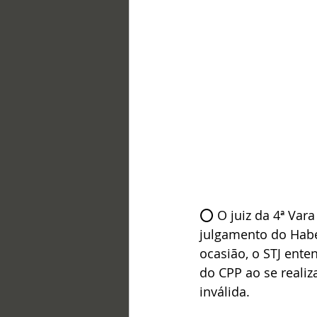
⭕ O juiz da 4ª Var
julgamento do Habea
ocasião, o STJ ente
do CPP ao se realiz
inválida. 