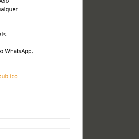
elo 
ualquer 
is.
lo WhatsApp, 
ublico