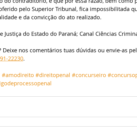
vo do contraditório, e que por essa razão, bem como p
ferido pelo Superior Tribunal, fica impossibilitada q
alidade e da convicção do ato realizado.
de Justiça do Estado do Paraná; Canal Ciências Crimina
? Deixe nos comentários tuas dúvidas ou envie-as pe
191-22230
.
o
#amodireito
#direitopenal
#concurseiro
#concursop
igodeprocessopenal