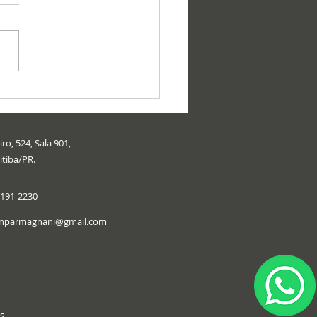
ro, 524, Sala 901,
itiba/PR.
9191-2230
onparmagnani@gmail.com
s.