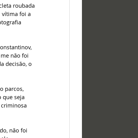
cleta roubada 
vítima foi a 
tografia 
onstantinov, 
ime não foi 
a decisão, o 
o parcos, 
 que seja 
 criminosa 
o, não foi 