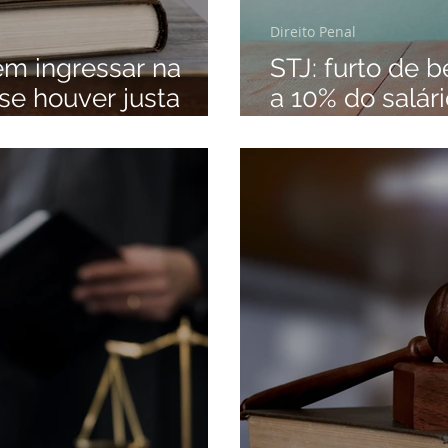
Direito Penal
dem ingressar na
STJ: furto de 
se houver justa
a 10% do salár
a.
desvalor da co