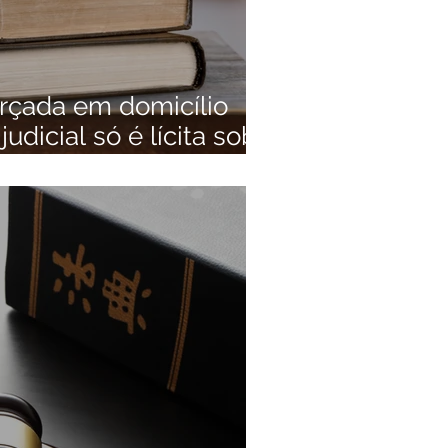
orçada em domicílio
dicial só é lícita sob
s.