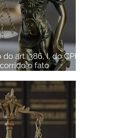
 do art. 386, I, do CPP
corrido o fato