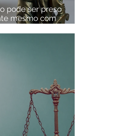
do pode ser preso
nte mesmo com
oais favoráveis.