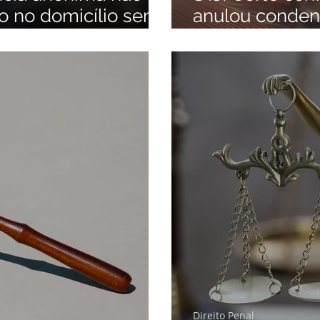
so no domicílio sem
anulou condena
l.
homicídio.
Direito Penal