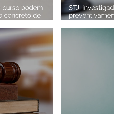
em curso podem
STJ: investiga
o concreto de
preventivame
sa.
condições pess