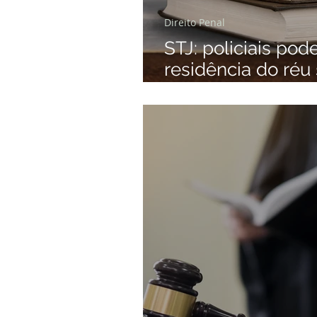
Direito Penal
STJ: policiais po
residência do réu 
causa para a busc