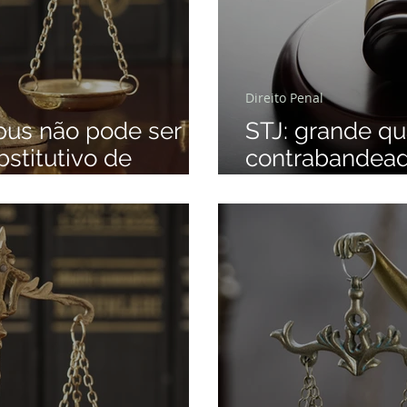
Direito Penal
pus não pode ser
STJ: grande qu
bstitutivo de
contrabandeado
alvo exceção.
incremento da