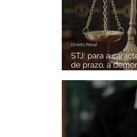
Direito Penal
STJ: para a carac
de prazo, a demor
vinculada ao Pode