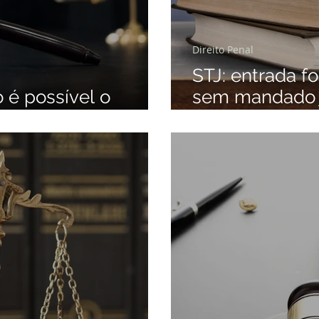
Direito Penal
STJ: entrada f
 é possível o
sem mandado ju
uérito policial.
fundadas razõe