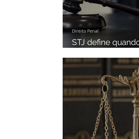
Direito Penal
STJ define quando
trancamento do inq