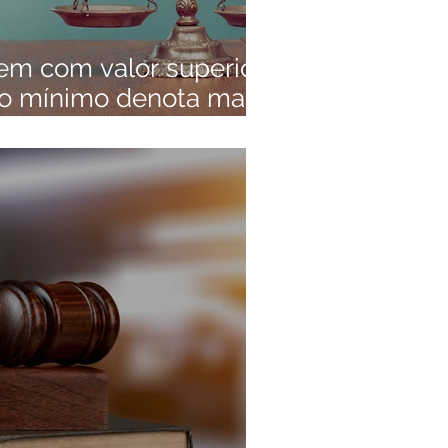
bem com valor superior
io mínimo denota maior
nduta.