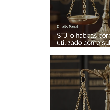
Direito Penal
STJ: o habeas cor
utilizado como su
recurso próprio, s