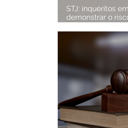
STJ: inquéritos 
demonstrar o risc
reiteração delituo