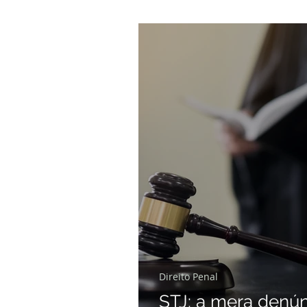
Direito Penal
STJ: a mera denú