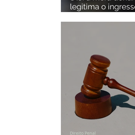
legitima o ingres
autorização judicia
Direito Penal