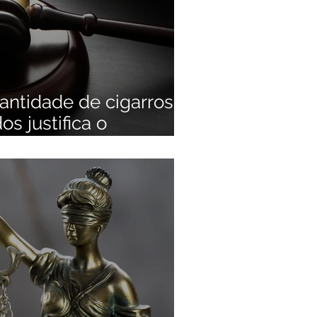
antidade de cigarros
s justifica o
 pena-base.