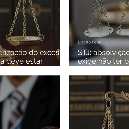
Direito Penal
terização do excesso
STJ: absolvição
a deve estar
exige não ter o
r Público.
criminoso.