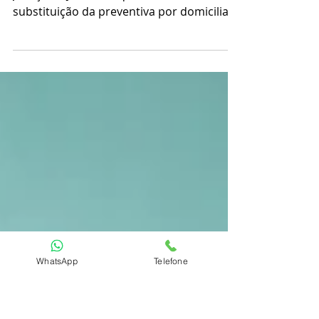
menor de 12 anos.
⭕A Sexta Turma do Superior Tribunal de
Justiça (STJ) decidiu que é cabível
substituição da preventiva por domiciliar
se tiver filho menor...
WhatsApp
Telefone