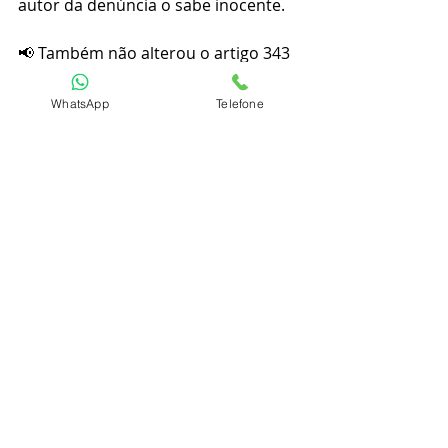
autor da denúncia o sabe inocente.
📢 Também não alterou o artigo 343 
do Código Penal Militar:
WhatsApp
Telefone
📃 Art. 343. Dar causa à instauração 
de inquérito policial ou processo 
judicial militar contra alguém, 
imputando-lhe crime sujeito à 
jurisdição militar, de que o sabe 
inocente: [...]
📢 E nem o artigo 19, caput, da Lei 
12.850 de 02/08/2013, Lei de 
Organizações Criminosas:
📃 Art. 19. Imputar falsamente, sob 
pretexto de colaboração com a 
Justiça, a prática de infração penal a 