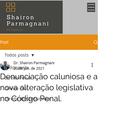
Post
Todos posts
Dr. Shairon Parmagnani
Todos posts
20 de jan. de 2021
Denunciação caluniosa e a
Direito Penal
nova alteração legislativa
Direito Civil
no Código Penal.
Direito do Consumidor